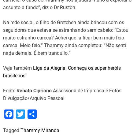
assunto a fundo”, diz o Dr Ruston.
Na rede social, o filho de Gretchen ainda brincou com os
seguidores que estava se estranhando sem cabelo: “Estou
muito estranho careca? Achei que ia ficar bem mais feio
careca. Meio feio.” Thammy ainda completou: “Não senti
nada demais. É bem tranquilo.”
Veja também
Liga da Alegria: Conheça os super heróis
brasileiros
Fonte
Renato Cipriano
Assessoria de Imprensa e Fotos:
Divulgação/Arquivo Pessoal
F
T
S
a
w
h
Tagged
Thammy Miranda
c
i
a