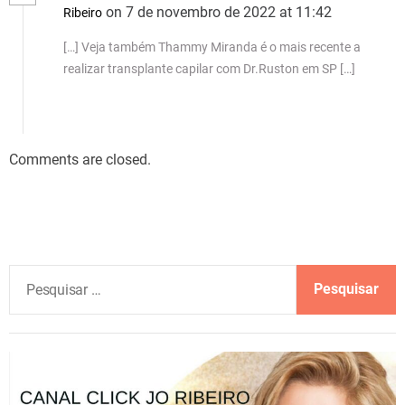
on 7 de novembro de 2022 at 11:42
Ribeiro
[…] Veja também Thammy Miranda é o mais recente a
realizar transplante capilar com Dr.Ruston em SP […]
Comments are closed.
P
e
s
q
u
i