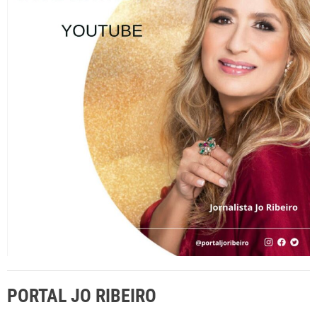
s
a
r
p
o
r
:
PORTAL JO RIBEIRO