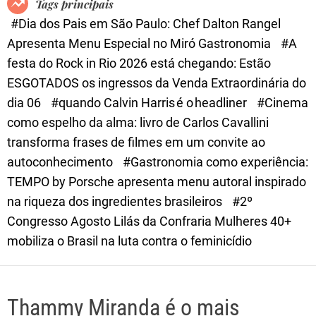
Tags principais
d
#Dia dos Pais em São Paulo: Chef Dalton Rangel
e
Apresenta Menu Especial no Miró Gastronomia
#A
festa do Rock in Rio 2026 está chegando: Estão
ESGOTADOS os ingressos da Venda Extraordinária do
dia 06
#quando Calvin Harris é o headliner
#Cinema
como espelho da alma: livro de Carlos Cavallini
transforma frases de filmes em um convite ao
autoconhecimento
#Gastronomia como experiência:
TEMPO by Porsche apresenta menu autoral inspirado
na riqueza dos ingredientes brasileiros
#2º
Congresso Agosto Lilás da Confraria Mulheres 40+
mobiliza o Brasil na luta contra o feminicídio
Thammy Miranda é o mais