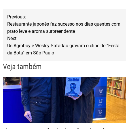
e
t
r
b
t
e
N
Previous:
o
e
Restaurante japonês faz sucesso nos dias quentes com
a
o
r
prato leve e aroma surpreendente
Next:
k
v
Us Agroboy e Wesley Safadão gravam o clipe de “Festa
da Bota” em São Paulo
e
Veja também
g
a
ç
ã
o