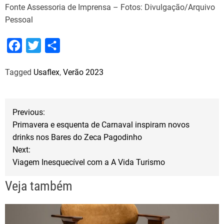
Fonte Assessoria de Imprensa – Fotos: Divulgação/Arquivo
Pessoal
F
T
S
a
w
h
Tagged
Usaflex
,
Verão 2023
c
i
a
e
t
r
b
t
e
N
Previous:
o
e
Primavera e esquenta de Carnaval inspiram novos
a
o
r
drinks nos Bares do Zeca Pagodinho
Next:
k
v
Viagem Inesquecível com a A Vida Turismo
e
Veja também
g