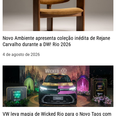
a
ç
ã
Novo Ambiente apresenta coleção inédita de Rejane
o
Carvalho durante a DW! Rio 2026
d
4 de agosto de 2026
e
P
o
s
t
VW leva magia de Wicked Rio para o Novo Taos com