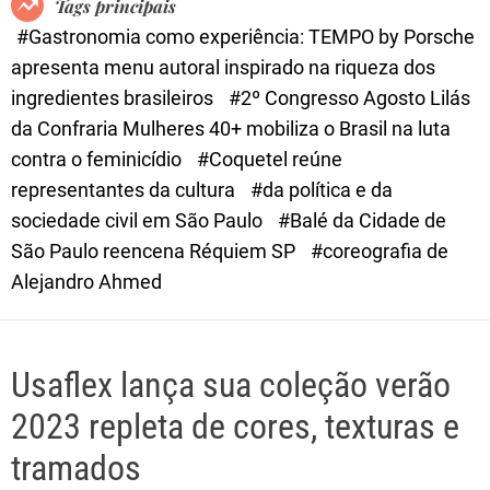
Tags principais
d
#Gastronomia como experiência: TEMPO by Porsche
e
apresenta menu autoral inspirado na riqueza dos
ingredientes brasileiros
#2º Congresso Agosto Lilás
da Confraria Mulheres 40+ mobiliza o Brasil na luta
contra o feminicídio
#Coquetel reúne
representantes da cultura
#da política e da
sociedade civil em São Paulo
#Balé da Cidade de
São Paulo reencena Réquiem SP
#coreografia de
Alejandro Ahmed
Usaflex lança sua coleção verão
2023 repleta de cores, texturas e
tramados