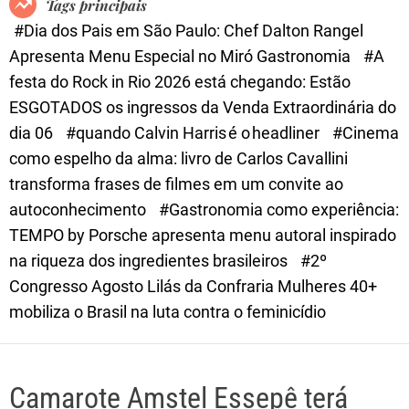
Tags principais
d
#Dia dos Pais em São Paulo: Chef Dalton Rangel
e
Apresenta Menu Especial no Miró Gastronomia
#A
festa do Rock in Rio 2026 está chegando: Estão
ESGOTADOS os ingressos da Venda Extraordinária do
dia 06
#quando Calvin Harris é o headliner
#Cinema
como espelho da alma: livro de Carlos Cavallini
transforma frases de filmes em um convite ao
autoconhecimento
#Gastronomia como experiência:
TEMPO by Porsche apresenta menu autoral inspirado
na riqueza dos ingredientes brasileiros
#2º
Congresso Agosto Lilás da Confraria Mulheres 40+
mobiliza o Brasil na luta contra o feminicídio
Camarote Amstel Essepê terá