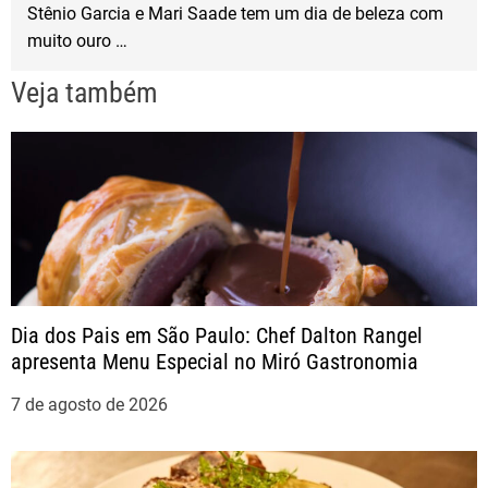
v
Stênio Garcia e Mari Saade tem um dia de beleza com
muito ouro …
e
Veja também
g
a
ç
ã
o
Dia dos Pais em São Paulo: Chef Dalton Rangel
apresenta Menu Especial no Miró Gastronomia
d
7 de agosto de 2026
e
P