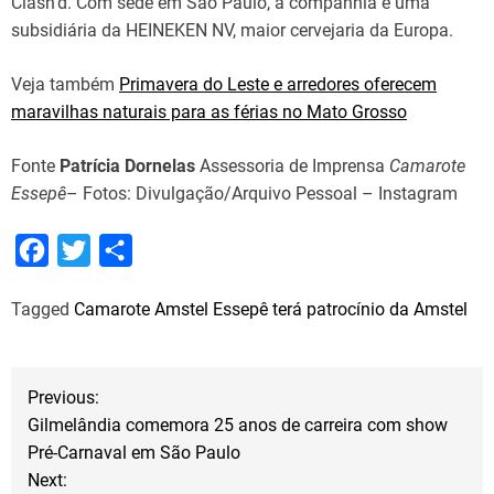
Clash’d. Com sede em São Paulo, a companhia é uma
subsidiária da HEINEKEN NV, maior cervejaria da Europa.
Veja também
Primavera do Leste e arredores oferecem
maravilhas naturais para as férias no Mato Grosso
Fonte
Patrícia Dornelas
Assessoria de Imprensa
Camarote
Essepê
– Fotos: Divulgação/Arquivo Pessoal – Instagram
F
T
S
a
w
h
Tagged
Camarote Amstel Essepê terá patrocínio da Amstel
c
i
a
e
t
r
b
t
e
N
Previous:
o
e
Gilmelândia comemora 25 anos de carreira com show
a
o
r
Pré-Carnaval em São Paulo
Next:
k