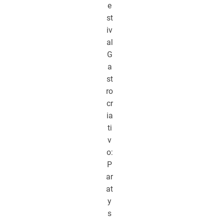
e
st
iv
al
G
a
st
ro
cr
ia
ti
v
o:
P
ar
at
y
s