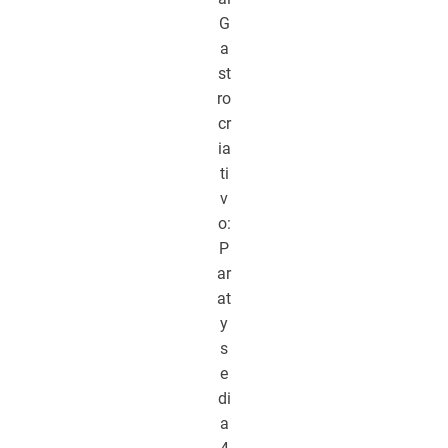
G
a
st
ro
cr
ia
ti
v
o:
P
ar
at
y
s
e
di
a