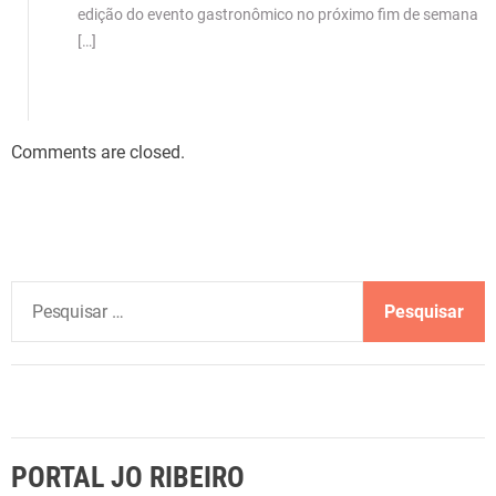
edição do evento gastronômico no próximo fim de semana
[…]
Comments are closed.
P
e
s
q
u
i
s
PORTAL JO RIBEIRO
a