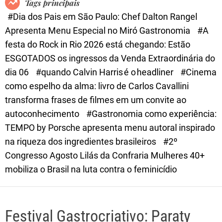
Tags principais
d
#Dia dos Pais em São Paulo: Chef Dalton Rangel
e
Apresenta Menu Especial no Miró Gastronomia
#A
festa do Rock in Rio 2026 está chegando: Estão
ESGOTADOS os ingressos da Venda Extraordinária do
dia 06
#quando Calvin Harris é o headliner
#Cinema
como espelho da alma: livro de Carlos Cavallini
transforma frases de filmes em um convite ao
autoconhecimento
#Gastronomia como experiência:
TEMPO by Porsche apresenta menu autoral inspirado
na riqueza dos ingredientes brasileiros
#2º
Congresso Agosto Lilás da Confraria Mulheres 40+
mobiliza o Brasil na luta contra o feminicídio
Festival Gastrocriativo: Paraty