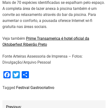
Mais de 70 espécies identificadas se espalham pelo espaço.
A completa área de lazer anexa à piscina também é um
convite ao relaxamento através do bar da piscina. Para
aumentar o conforto, a pousada oferece Internet wi-fi
gratuita nas áreas sociais.
Veja também
Prime Transamerica é hotel oficial da
Oktoberfest Ribeirão Preto
Fonte Arteiras Assessoria de Imprensa – Fotos:
Divulgação/Arquivo Pessoal
F
T
S
a
w
h
Tagged
Festival Gastrocriativo
c
i
a
e
t
r
b
t
e
N
Previous: