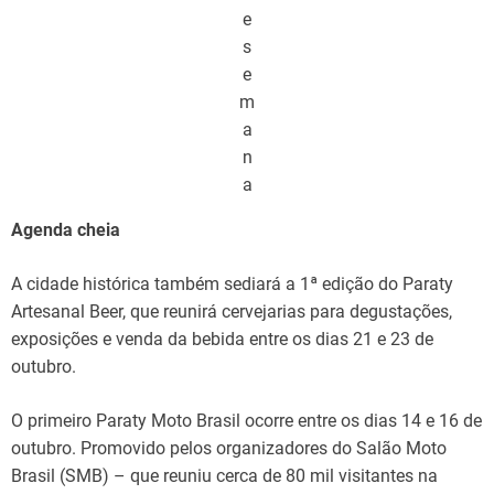
e
s
e
m
a
n
a
Agenda cheia
A cidade histórica também sediará a 1ª edição do Paraty
Artesanal Beer, que reunirá cervejarias para degustações,
exposições e venda da bebida entre os dias 21 e 23 de
outubro.
O primeiro Paraty Moto Brasil ocorre entre os dias 14 e 16 de
outubro. Promovido pelos organizadores do Salão Moto
Brasil (SMB) – que reuniu cerca de 80 mil visitantes na