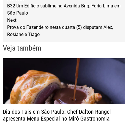
o
e
B32 Um Edificio sublime na Avenida Brig. Faria Lima em
a
o
r
São Paulo
Next:
k
v
Prova do Fazendeiro nesta quarta (5) disputam Alex,
Rosiane e Tiago
e
Veja também
g
a
ç
ã
o
Dia dos Pais em São Paulo: Chef Dalton Rangel
apresenta Menu Especial no Miró Gastronomia
d