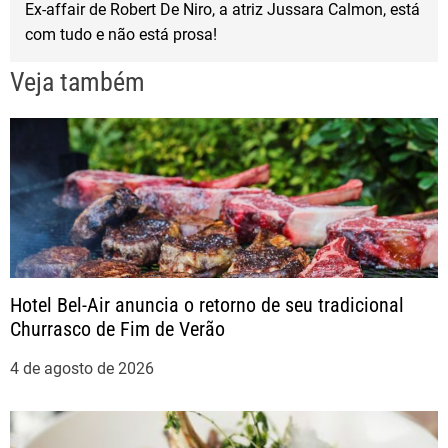
v
Ex-affair de Robert De Niro, a atriz Jussara Calmon, está
com tudo e não está prosa!
e
Veja também
g
a
ç
ã
o
Hotel Bel-Air anuncia o retorno de seu tradicional
Churrasco de Fim de Verão
d
4 de agosto de 2026
e
P