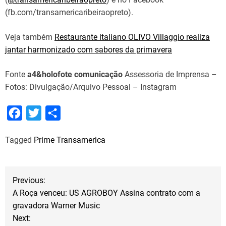
(fb.com/transamericaribeiraopreto).
Veja também
Restaurante italiano OLIVO Villaggio realiza
jantar harmonizado com sabores da primavera
Fonte
a4&holofote comunicação
Assessoria de Imprensa –
Fotos: Divulgação/Arquivo Pessoal – Instagram
F
T
S
a
w
h
Tagged
Prime Transamerica
c
i
a
e
t
r
b
t
e
N
Previous:
o
e
A Roça venceu: US AGROBOY Assina contrato com a
a
o
r
gravadora Warner Music
Next:
k