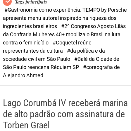
Tags principais
d
#Gastronomia como experiência: TEMPO by Porsche
e
apresenta menu autoral inspirado na riqueza dos
ingredientes brasileiros
#2º Congresso Agosto Lilás
da Confraria Mulheres 40+ mobiliza o Brasil na luta
contra o feminicídio
#Coquetel reúne
representantes da cultura
#da política e da
sociedade civil em São Paulo
#Balé da Cidade de
São Paulo reencena Réquiem SP
#coreografia de
Alejandro Ahmed
Lago Corumbá IV receberá marina
de alto padrão com assinatura de
Torben Grael