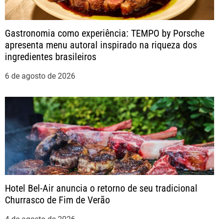
ã
o
Gastronomia como experiência: TEMPO by Porsche
apresenta menu autoral inspirado na riqueza dos
d
ingredientes brasileiros
e
6 de agosto de 2026
P
o
s
t
Hotel Bel-Air anuncia o retorno de seu tradicional
Churrasco de Fim de Verão