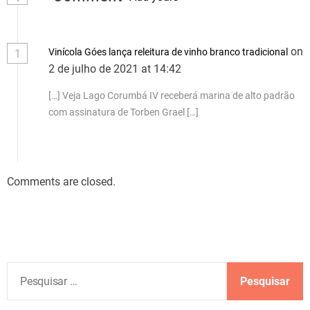
on
Vinícola Góes lança releitura de vinho branco tradicional
1
2 de julho de 2021 at 14:42
[…] Veja Lago Corumbá IV receberá marina de alto padrão
com assinatura de Torben Grael […]
Comments are closed.
P
e
s