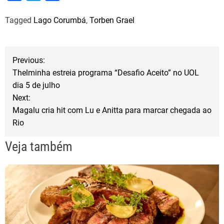
a
w
h
Tagged
Lago Corumbá
,
Torben Grael
c
i
a
e
t
r
b
t
e
N
Previous:
o
e
Thelminha estreia programa “Desafio Aceito” no UOL
a
o
r
dia 5 de julho
Next:
k
v
Magalu cria hit com Lu e Anitta para marcar chegada ao
Rio
e
Veja também
g
a
ç