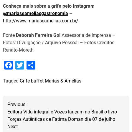
Conheça mais sobre a grife pelo Instagram
@mariaseameliasgastronomia
–
http://www.mariaseamelias.com.br/
Fonte
Deborah Ferreira Goi
Assessoria de Imprensa –
Fotos: Divulgação / Arquivo Pessoal – Fotos Créditos
Renato-Moreth
F
T
S
a
w
h
Tagged
Grife buffet Marias & Amélias
c
i
a
e
t
r
b
t
e
N
Previous:
o
e
Editora Vida integral e Vozes lançam no Brasil o livro
a
o
r
Forças Autênticas de Fatima Doman dia 07 de julho
Next:
k
v