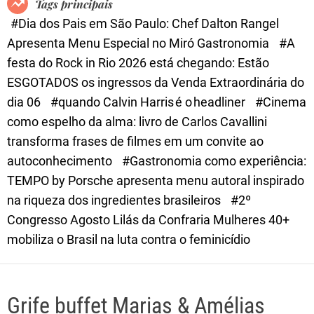
Tags principais
d
#Dia dos Pais em São Paulo: Chef Dalton Rangel
e
Apresenta Menu Especial no Miró Gastronomia
#A
festa do Rock in Rio 2026 está chegando: Estão
ESGOTADOS os ingressos da Venda Extraordinária do
dia 06
#quando Calvin Harris é o headliner
#Cinema
como espelho da alma: livro de Carlos Cavallini
transforma frases de filmes em um convite ao
autoconhecimento
#Gastronomia como experiência:
TEMPO by Porsche apresenta menu autoral inspirado
na riqueza dos ingredientes brasileiros
#2º
Congresso Agosto Lilás da Confraria Mulheres 40+
mobiliza o Brasil na luta contra o feminicídio
Grife buffet Marias & Amélias