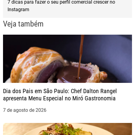
7 dicas para fazer o seu perfil comercial crescer no
Instagram
e
Veja também
g
a
ç
ã
o
Dia dos Pais em São Paulo: Chef Dalton Rangel
apresenta Menu Especial no Miró Gastronomia
d
7 de agosto de 2026
e
P