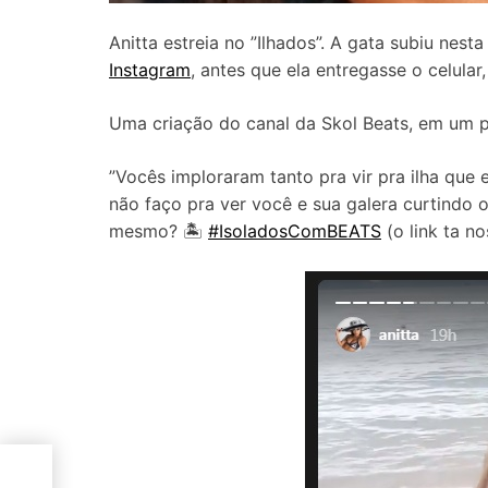
Anitta estreia no ”Ilhados”. A gata subiu nes
Instagram
, antes que ela entregasse o celular
Uma criação do canal da Skol Beats, em um 
”Vocês imploraram tanto pra vir pra ilha que
não faço pra ver você e sua galera curtindo 
mesmo? 🏝
#IsoladosComBEATS
(o link ta n