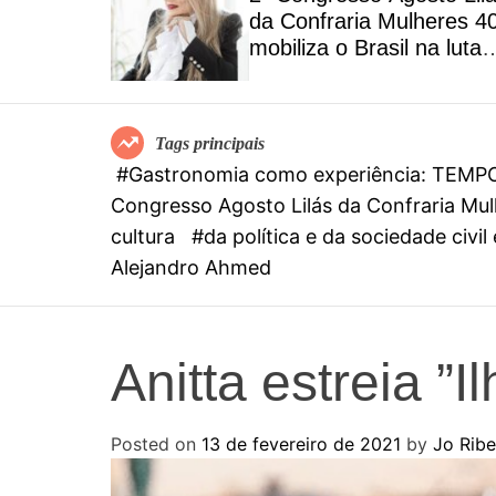
MPO by
da Confraria Mulheres 4
ta menu
mobiliza o Brasil na luta
na riqueza
contra o feminicídio
rasileiros
Tags principais
#Gastronomia como experiência: TEMPO b
Congresso Agosto Lilás da Confraria Mulh
cultura
#da política e da sociedade civi
Alejandro Ahmed
Anitta estreia ”I
Posted on
13 de fevereiro de 2021
by
Jo Ribe