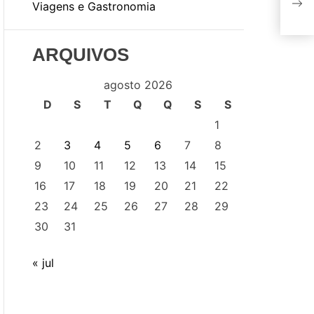
Viagens e Gastronomia
o e
ARQUIVOS
agosto 2026
D
S
T
Q
Q
S
S
1
2
3
4
5
6
7
8
9
10
11
12
13
14
15
16
17
18
19
20
21
22
23
24
25
26
27
28
29
30
31
« jul