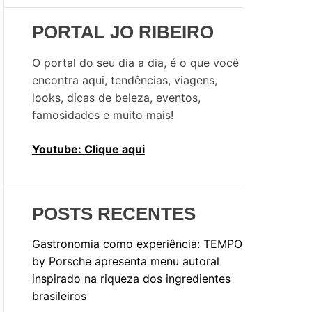
i
s
PORTAL JO RIBEIRO
a
r
O portal do seu dia a dia, é o que você
p
encontra aqui, tendências, viagens,
o
looks, dicas de beleza, eventos,
r
famosidades e muito mais!
:
Youtube: Clique aqui
POSTS RECENTES
Gastronomia como experiência: TEMPO
by Porsche apresenta menu autoral
inspirado na riqueza dos ingredientes
brasileiros