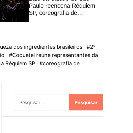
l
Paulo reencena Réquiem
o
SP, coreografia de
r
Alejandro Ahmed, sucesso
m
em 2025
o
d
e
eza dos ingredientes brasileiros
#2º
dio
#Coquetel reúne representantes da
ena Réquiem SP
#coreografia de
P
e
s
q
u