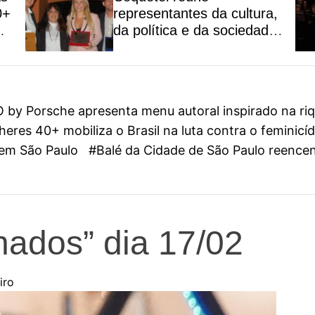
0+
representantes da cultura,
da política e da sociedade
civil em São Paulo
y Porsche apresenta menu autoral inspirado na riqu
eres 40+ mobiliza o Brasil na luta contra o feminicí
l em São Paulo
#Balé da Cidade de São Paulo reenc
lhados” dia 17/02
iro