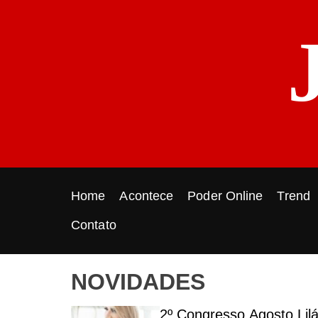
S
k
i
p
t
o
c
o
n
t
e
Home
Acontece
Poder Online
Trend
n
t
Contato
NOVIDADES
o
2º Congresso Agosto Lil