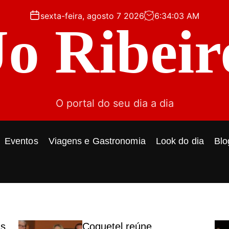
sexta-feira, agosto 7 2026
6
:
34
:
05
AM
Jo Ribeir
O portal do seu dia a dia
Eventos
Viagens e Gastronomia
Look do dia
Blo
ás
Coquetel reúne