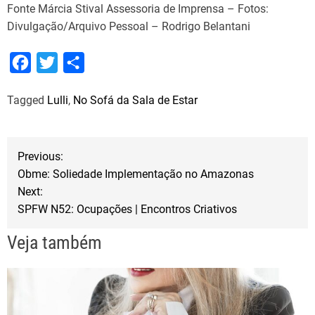
Fonte Márcia Stival Assessoria de Imprensa – Fotos:
Divulgação/Arquivo Pessoal – Rodrigo Belantani
F
T
S
a
w
h
Tagged
Lulli
,
No Sofá da Sala de Estar
c
i
a
e
t
r
b
t
e
N
Previous:
o
e
Obme: Soliedade Implementação no Amazonas
a
o
r
Next:
SPFW N52: Ocupações | Encontros Criativos
k
v
Veja também
e
g