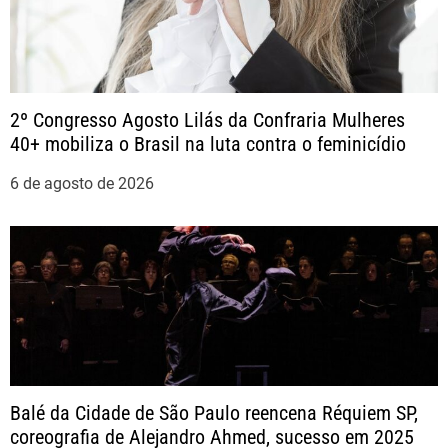
a
ç
ã
2º Congresso Agosto Lilás da Confraria Mulheres
40+ mobiliza o Brasil na luta contra o feminicídio
o
6 de agosto de 2026
d
e
P
o
s
Balé da Cidade de São Paulo reencena Réquiem SP,
t
coreografia de Alejandro Ahmed, sucesso em 2025