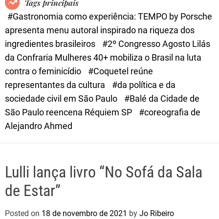
Tags principais
d
#Gastronomia como experiência: TEMPO by Porsche
e
apresenta menu autoral inspirado na riqueza dos
ingredientes brasileiros
#2º Congresso Agosto Lilás
da Confraria Mulheres 40+ mobiliza o Brasil na luta
contra o feminicídio
#Coquetel reúne
representantes da cultura
#da política e da
sociedade civil em São Paulo
#Balé da Cidade de
São Paulo reencena Réquiem SP
#coreografia de
Alejandro Ahmed
Lulli lança livro “No Sofá da Sala
de Estar”
Posted on
18 de novembro de 2021
by
Jo Ribeiro