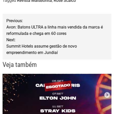
Tagged
Revista MaisBonita
,
Rose Scalco
c
i
a
e
t
r
b
t
e
N
Previous:
o
e
Avon: Batons ULTRA a linha mais vendida da marca é
a
o
r
reformulada e chega em 60 cores
Next:
k
v
Summit Hotels assume gestão de novo
empreendimento em Jundiaí
e
Veja também
g
a
ç
ã