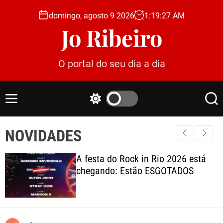
S
domingo, agosto 9 2026
1
:
19
:
29
AM
k
Jo Ribeiro
i
p
t
O portal do seu dia a dia
o
c
o
M
S
S
n
e
w
e
t
n
i
a
e
NOVIDADES
u
t
r
c
c
n
h
h
t
A festa do Rock in Rio 2026 está
c
chegando: Estão ESGOTADOS
o
l
o
r
m
o