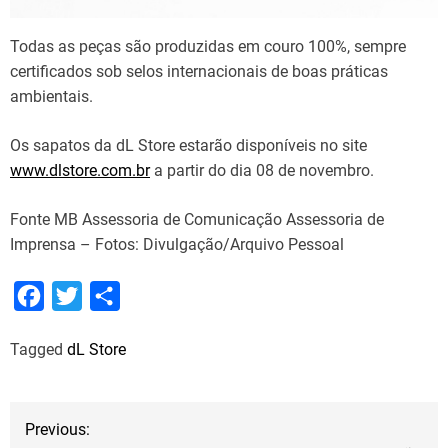
Todas as peças são produzidas em couro 100%, sempre
certificados sob selos internacionais de boas práticas
ambientais.
Os sapatos da dL Store estarão disponíveis no site
www.dlstore.com.br
a partir do dia 08 de novembro.
Fonte MB Assessoria de Comunicação Assessoria de
Imprensa – Fotos: Divulgação/Arquivo Pessoal
F
T
S
a
w
h
Tagged
dL Store
c
i
a
e
t
r
b
t
e
N
Previous:
o
e