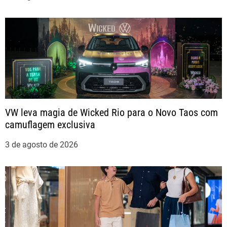
e
P
o
s
t
VW leva magia de Wicked Rio para o Novo Taos com
camuflagem exclusiva
3 de agosto de 2026