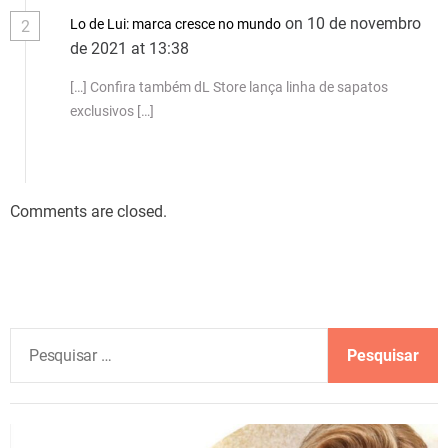
on 10 de novembro
Lo de Lui: marca cresce no mundo
2
de 2021 at 13:38
[…] Confira também dL Store lança linha de sapatos
exclusivos […]
Comments are closed.
P
e
s
q
u