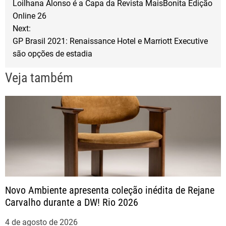
Loilhana Alonso é a Capa da Revista MaisBonita Edição
a
o
r
Online 26
Next:
k
v
GP Brasil 2021: Renaissance Hotel e Marriott Executive
são opções de estadia
e
Veja também
g
a
ç
ã
o
Novo Ambiente apresenta coleção inédita de Rejane
Carvalho durante a DW! Rio 2026
d
4 de agosto de 2026